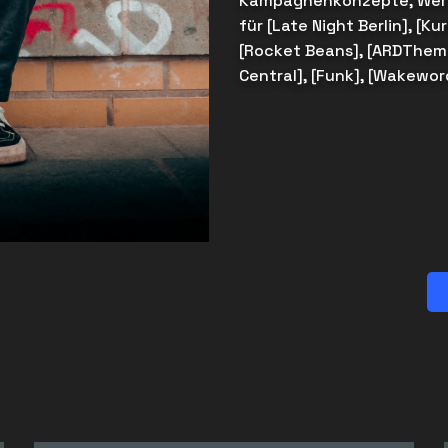
Kampagnenkonzepte, Werbe
für [Late Night Berlin], [Ku
[Rocket Beans], [ARDThem
Central], [Funk], [Wakewor