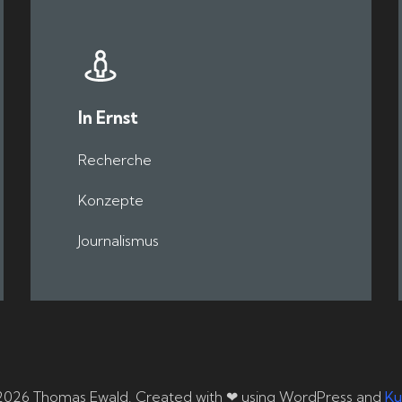
In Ernst
Recherche
Konzepte
Journalismus
2026 Thomas Ewald. Created with ❤ using WordPress and
Ku