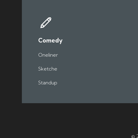
Comedy
Oneliner
Sketche
Standup
© 