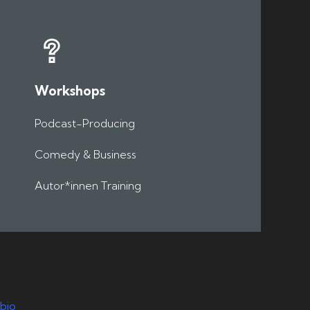
Workshops
Podcast-Producing
Comedy & Business
Autor*innen Training
bio