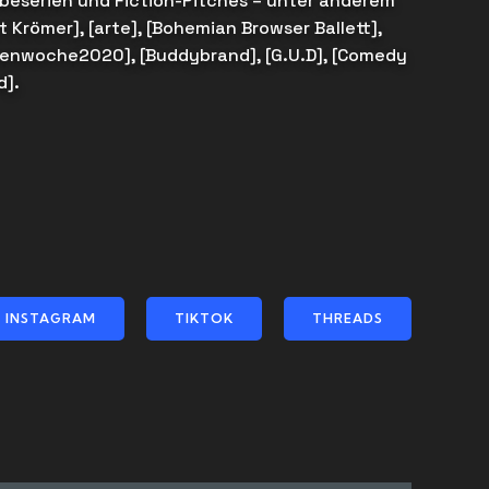
serien und Fiction-Pitches – unter anderem
rt Krömer], [arte], [Bohemian Browser Ballett],
enwoche2020], [Buddybrand], [G.U.D], [Comedy
d].
INSTAGRAM
TIKTOK
THREADS